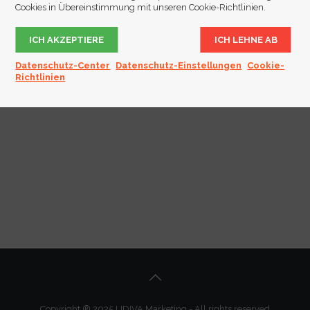
Cookies in Übereinstimmung mit unseren Cookie-Richtlinien.
ICH AKZEPTIERE
ICH LEHNE AB
Datenschutz-Center
Datenschutz-Einstellungen
Cookie-
Richtlinien
https://testcenter-rheinland.de/
Copyright ® 2025
LIDIVA
Marketing - All rights reserved